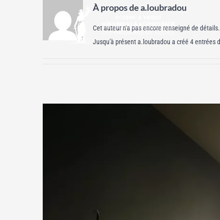
À propos de
a.loubradou
Passer
au
Cet auteur n'a pas encore renseigné de détails.
contenu
Jusqu'à présent a.loubradou a créé 4 entrées d